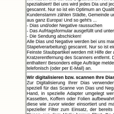
spezialisiert! Bei uns wird jedes Dia und 
gescannt. Nur so ist ein Optimum an Quali
Kundenstamm zählen Städte, Gemeinde und
aus ganz Europa! Und so geht's ...
- Dias und/oder Negative raussuchen
- Das Aufrtagsformular ausgefüllt und unt
- Die Sendung abschicken!
Alle Dias und Negative werden bei uns man
Stapelverarbeitung) gescannt. Nur so ist e
Feinste Staubpartikel werden mit Hilfe de
Kratzerentfernung des Scanners entfernt. D
enthalten! Besonders eilige Aufträge meld
telefonisch (oder per E-Mail) an.
Wir digitalisieren bzw. scannen Ihre Dia
Zur Digitalisierung Ihrer Dias verwende
speziell für das Scanne von Dias und Nega
Hand, in spezielle Adapter umgelegt wer
Kassetten, Koffern oder Folien aufbewa
diese wie zuvor wieder einsortiert und m
spezieller Filter zum Einsatz, der bere