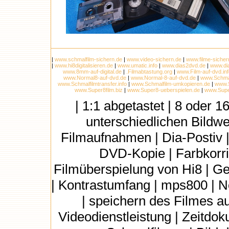
|
www.schmalfilm-sichern.de
|
www.video-sichern.de
|
www.filme-sicher
|
www.hi8digitalisieren.de
|
www.umatic.info
|
www.dias2dvd.de
|
www.di
www.8mm-auf-digital.de
|
.Filmabtastung.org
|
www.Film-auf-dvd.inf
www.Normal8-auf-dvd.de
|
www.Normal-8-auf-dvd.de
|
www.Schmal
www.Schmalfilmtransfer.info
|
www.Schmalfilm-umkopieren.de
|
www.S
www.Super8film.biz
|
www.Super8-ueberspielen.de
|
www.Super
| 1:1 abgetastet | 8 oder
unterschiedlichen Bildwec
Filmaufnahmen | Dia-Postiv |
DVD-Kopie | Farbkorri
Filmüberspielung von Hi8 | G
| Kontrastumfang | mps800 | N
| speichern des Filmes au
Videodienstleistung | Zeitdo