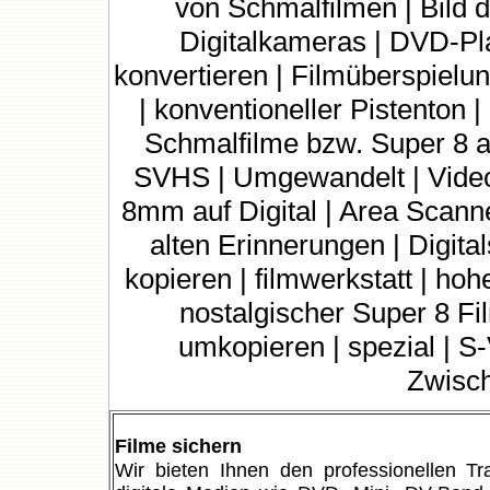
von Schmalfilmen | Bild di
Digitalkameras | DVD-Pla
konvertieren | Filmüberspielun
| konventioneller Pistenton 
Schmalfilme bzw. Super 8 a
SVHS | Umgewandelt | Video
8mm auf Digital | Area Scanne
alten Erinnerungen | Digita
kopieren | filmwerkstatt | hoh
nostalgischer Super 8 Fi
umkopieren | spezial | S
Zwisch
Filme sichern
Wir bieten Ihnen den professionellen T